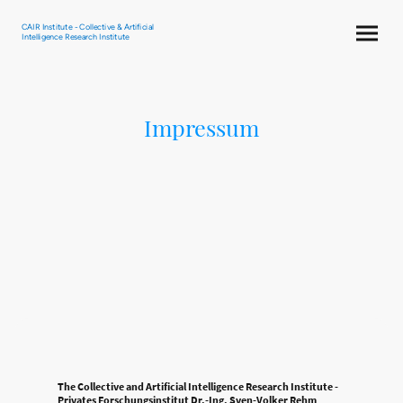
CAIR Institute - Collective & Artificial
Intelligence Research Institute
Impressum
The Collective and Artificial Intelligence Research Institute -
Privates Forschungsinstitut Dr.-Ing. Sven-Volker Rehm