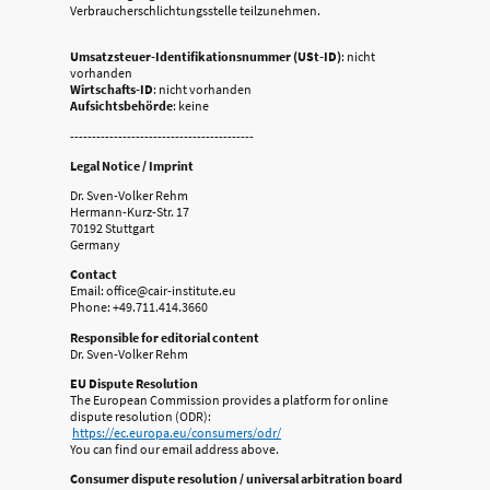
Verbraucherschlichtungsstelle teilzunehmen.
Umsatzsteuer-Identifikationsnummer (USt-ID)
: nicht
vorhanden
Wirtschafts-ID
: nicht vorhanden
Aufsichtsbehörde
: keine
------------------------------------------
Legal Notice / Imprint
Dr. Sven-Volker Rehm
Hermann-Kurz-Str. 17
70192 Stuttgart
Germany
Contact
Email: office@cair-institute.eu
Phone: +49.711.414.3660
Responsible for editorial content
Dr. Sven-Volker Rehm
EU Dispute Resolution
The European Commission provides a platform for online
dispute resolution (ODR):
https://ec.europa.eu/consumers/odr/
You can find our email address above.
Consumer dispute resolution / universal arbitration board