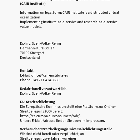
(CAIR Institute)
Information on legal form: CAIR Institute is a distributed virtual
organization
implementing institute-as-a-service and research-as-a-service
value models.
Dr.-Ing. Sven-Volker Rehm
Hermann-Kurz-Str. 17
70192 Stuttgart
Deutschland
Kontakt
E-Mail: office@cair-institute.eu
Phone: +49.711.414.3660
Redaktionell verantwortlich
Dr.-Ing. Sven-Volker Rehm
EU-Streitschlichtung
Die Europäische Kommission stellt eine Plattform zur Online-
Streitbeilegung (OS) bereit:
https://ec.europa.eu/consumers/odr/.
Unsere E-Mail-Adresse finden Sie oben im Impressum.
Verbraucherstreitbeilegung/Universalschlichtungsstelle
Wir sind nicht bereit oder verpflichtet, an
Streitbeilegungsverfahren vor einer